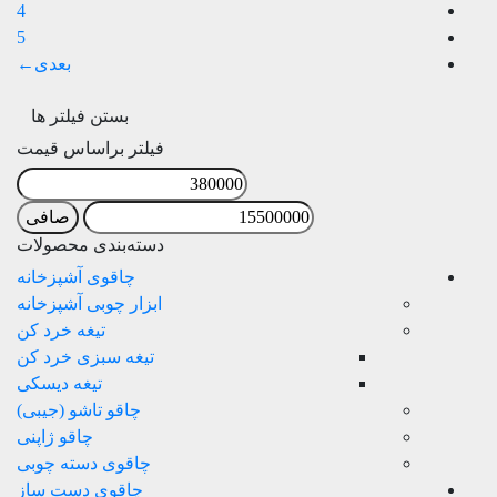
4
5
←
بستن فیلتر ها
فیلتر براساس قیمت
حداقل
حدا
قیمت
قي
صافی
دسته‌بندی محصولات
چاقوی آشپزخانه
ابزار چوبی آشپزخانه
تیغه خرد کن
تيغه سبزی خرد کن
تیغه دیسکی
چاقو تاشو (جیبی)
چاقو ژاپنی
چاقوی دسته چوبی
چاقوی دست‌ ساز