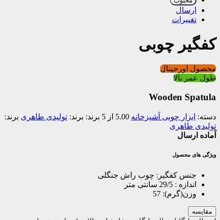
محبوب
ارسال
تغییرات
کفگیر چوبی
محصول اورجینال
طول عمر بالا
Wooden Spatula
دسته:
ابزار چوبی آشپزخانه
5.00 از 5
برند:
تولیدی طاهری
برند:
تولیدی طاهری
آماده ارسال
ویژگی های محصول
جنس کفگیر:
چوب راش جنگلی
اندازه :
29/5 سانتی متر
وزن(گرم):
57
مقایسه