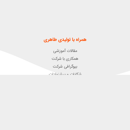
همراه با تولیدی طاهری
مقالات آموزشی
همکاری با شرکت
بیوگرافی شرکت
شکایات و پیشنهادات
راه های ارتباطی برای سفارشات و خریدهای عمده
021-55377456
021-55375456