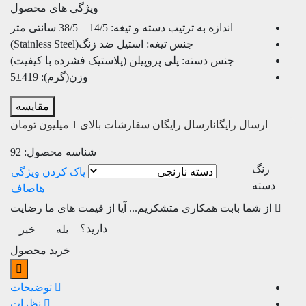
ویژگی های محصول
اندازه به ترتیب دسته و تیغه:
14/5 – 38/5 سانتی متر
جنس تیغه:
استیل ضد زنگ(Stainless Steel)
جنس دسته:
پلی پروپیلن (پلاستیک فشرده با کیفیت)
وزن(گرم):
419±5
مقایسه
ارسال رایگان
ارسال رایگان سفارشات بالای 1 میلیون تومان
شناسه محصول:
92
رنگ
دسته
صاف
از شما بابت همکاری متشکریم...
آیا از قیمت های ما رضایت
دارید؟
بله
خیر
خرید محصول
توضیحات
نظرات