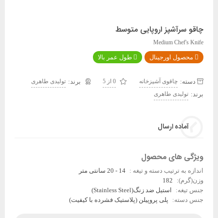
چاقو سرآشپز اروپایی متوسط
Medium Chef's Knife
محصول اورجینال
طول عمر بالا
دسته:
چاقوی آشپزخانه
0 از 5
تولیدی طاهری
برند:
تولیدی طاهری
آماده ارسال
ویژگی های محصول
اندازه به ترتیب دسته و تیغه :
14 - 20 سانتی متر
وزن(گرم):
182
جنس تیغه:
استیل ضد زنگ(Stainless Steel)
جنس دسته:
پلی پروپیلن (پلاستیک فشرده با کیفیت)