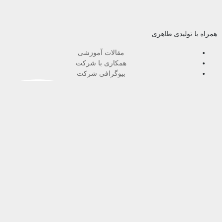
همراه با تولیدی طاهری
مقالات آموزشی
همکاری با شرکت
بیوگرافی شرکت
شکایات و پیشنهادات
راه های ارتباطی برای سفارشات و خریدهای عمده
021-55377456
021-55375456