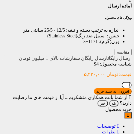
آماده ارسال
ویژگی های محصول
اندازه به ترتیب دسته و تیغه:
12/5 - 25/5 سانتی متر
جنس :
استیل ضد زنگ(Stainless Steel)
وزن(گرم):
1171±3
مقایسه
ارسال رایگان
ارسال رایگان سفارشات بالای 1 میلیون تومان
شناسه محصول:
S4
قیمت:
تومان
۵,۴۲۰,۰۰۰
ساطور
قصابی
افزودن به سبد خرید
گاوی
از شما بابت همکاری متشکریم...
آیا از قیمت های ما رضایت
سایز
دارید؟
بله
خیر
بزرگ
خرید محصول
عدد
توضیحات
نظرات