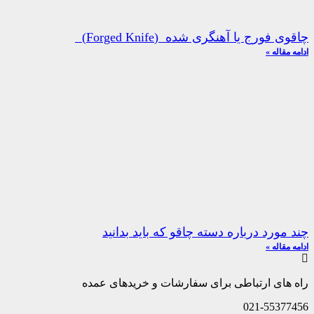
چاقوی فورج یا آهنگری شده (Forged Knife)
ادامه مقاله »
چند مورد درباره دسته چاقو که باید بدانید
ادامه مقاله »
راه های ارتباطی برای سفارشات و خریدهای عمده
021-55377456