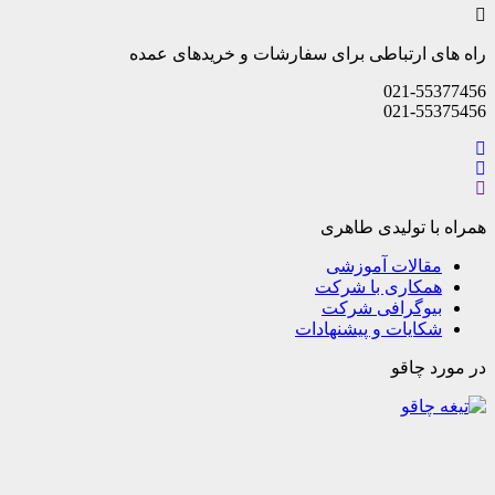
راه های ارتباطی برای سفارشات و خریدهای عمده
021-55377456
021-55375456
همراه با تولیدی طاهری
مقالات آموزشی
همکاری با شرکت
بیوگرافی شرکت
شکایات و پیشنهادات
در مورد چاقو