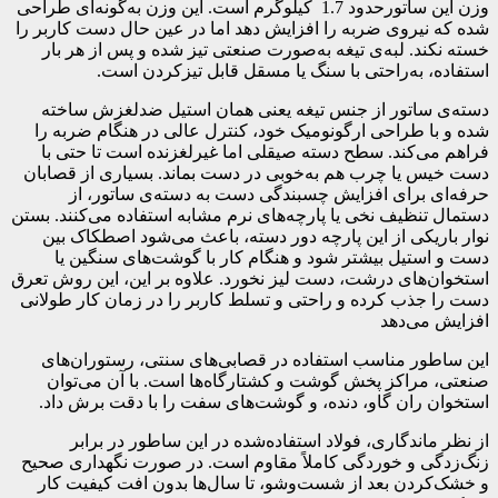
وزن این ساتورحدود 1.7 کیلوگرم است. این وزن به‌گونه‌ای طراحی
شده که نیروی ضربه را افزایش دهد اما در عین حال دست کاربر را
خسته نکند. لبه‌ی تیغه به‌صورت صنعتی تیز شده و پس از هر بار
استفاده، به‌راحتی با سنگ یا مسقل قابل تیزکردن است.
دسته‌ی ساتور از جنس تیغه یعنی همان استیل ضدلغزش ساخته
شده و با طراحی ارگونومیک خود، کنترل عالی در هنگام ضربه را
فراهم می‌کند. سطح دسته صیقلی اما غیرلغزنده است تا حتی با
دست خیس یا چرب هم به‌خوبی در دست بماند. بسیاری از قصابان
حرفه‌ای برای افزایش چسبندگی دست به دسته‌ی ساتور، از
دستمال تنظیف نخی یا پارچه‌های نرم مشابه استفاده می‌کنند. بستن
نوار باریکی از این پارچه دور دسته، باعث می‌شود اصطکاک بین
دست و استیل بیشتر شود و هنگام کار با گوشت‌های سنگین یا
استخوان‌های درشت، دست لیز نخورد. علاوه بر این، این روش تعرق
دست را جذب کرده و راحتی و تسلط کاربر را در زمان کار طولانی
افزایش می‌دهد
این ساطور مناسب استفاده در قصابی‌های سنتی، رستوران‌های
صنعتی، مراکز پخش گوشت و کشتارگاه‌ها است. با آن می‌توان
استخوان ران گاو، دنده، و گوشت‌های سفت را با دقت برش داد.
از نظر ماندگاری، فولاد استفاده‌شده در این ساطور در برابر
زنگ‌زدگی و خوردگی کاملاً مقاوم است. در صورت نگهداری صحیح
و خشک‌کردن بعد از شست‌وشو، تا سال‌ها بدون افت کیفیت کار