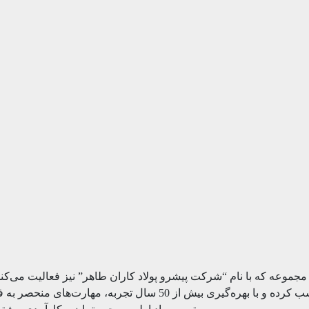
ال 1348 در تهران تاسیس شد. این مجموعه که با نام “شرکت پیشرو پولاد کاران طاهر” نیز
وسیعی در زمینه تولید کارد، چاقو و تیغه‌های برشی صنایع غذایی کسب کر