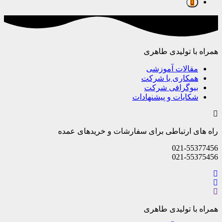
همراه با تولیدی طاهری
مقالات آموزشی
همکاری با شرکت
بیوگرافی شرکت
شکایات و پیشنهادات
راه های ارتباطی برای سفارشات و خریدهای عمده
021-55377456
021-55375456
همراه با تولیدی طاهری