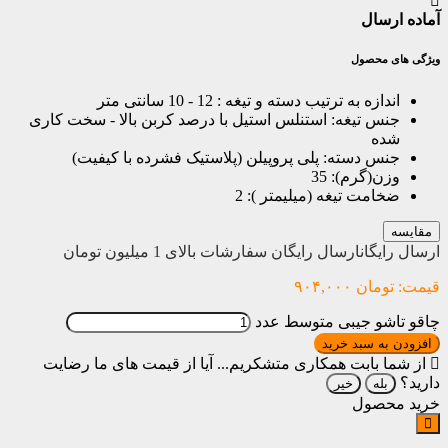
آماده ارسال
ویژگی های محصول
اندازه به ترتیب دسته و تیغه :
12 - 10 سانتی متر
جنس تیغه:
استنلس استیل با درصد کربن بالا - سخت کاری
شده
جنس دسته:
پلی پروپیلن (پلاستیک فشرده با کیفیت)
وزن(گرم):
35
ضخامت تیغه (میلیمتر ):
2
مقایسه
ارسال رایگان
ارسال رایگان سفارشات بالای 1 میلیون تومان
قیمت:
تومان
۹۰۴,۰۰۰
چاقو تاشو جیبی متوسط عدد
افزودن به سبد خرید
از شما بابت همکاری متشکریم...
آیا از قیمت های ما رضایت
دارید؟
بله
خیر
خرید محصول