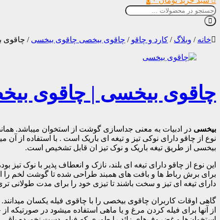
سبد خرید
تومان
۰
0
خانه
/
وبلاگ
/
کارد و چاقو
/
چاقوی بیخصی چاقوی بیخسی
/
چاقوی ب
چاقوی بیخسی | چاقوی بیخ
بیخسی
در ادبیات به معنی جداسازی گوشت از استخوان میباشد. همان
نوع از چاقو دارای نوکی تیز و تیغه ای باریک است . با استفاده از آ
بیخسی از طریق تیغه باریک و نوک تیز ان قابل تشخیص است.
این نوع از چاقو دارای تیغه ای بلند، نازک و انعطاف پذیر با نوک تیز بوده و معمولا طول تیغه آنها بین 12 تا 17 سانتی متر است، که ج
برای برش رباط ها و بافت های همبند طراحی شده تا گوشت لخم را از ا
دارای تیغه ای تیز و سخت باشند تا تیزی خود را برای مدت طولانی تری
گاهی اوقات کاربران چاقوی بیخصی را با چاقوی فیله یکسان میدانند. 
از آنها برای فیله کردن مرغ و یا ماهی استفاده میشود در صورتیکه 
استخوان‌ها و غضروف‌های زائد را طوری که فیله دست نخورده باقی بمان